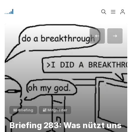
Home
Über
Signup
📧 Briefing
🔐 Mitglieder
Bitte geben Sie mindestens 3 Zeichen ein
Briefing 283: Was nützt uns