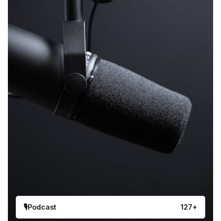
🎙️Podcast
127+