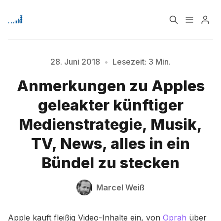
Home
Über
28. Juni 2018
•
Lesezeit: 3 Min.
Anmerkungen zu Apples
Signup
geleakter künftiger
Medienstrategie, Musik,
Bitte geben Sie mindestens 3 Zeichen ein
TV, News, alles in ein
Bündel zu stecken
Marcel Weiß
Apple kauft fleißig Video-Inhalte ein, von
Oprah
über