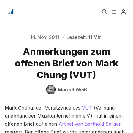
Home
Über
14. Nov. 2011
•
Lesezeit: 11 Min.
Anmerkungen zum
Signup
offenen Brief von Mark
Chung (VUT)
Marcel Weiß
Mark Chung, der Vorsitzende des
VUT
(Verband
unabhängiger Musikunternehmen e.V.), hat in einem
offenen Brief auf einen
Artikel von Berthold Seliger
reagiert. Der offene Brief wurde unter anderem auch
Bitte geben Sie mindestens 3 Zeichen ein