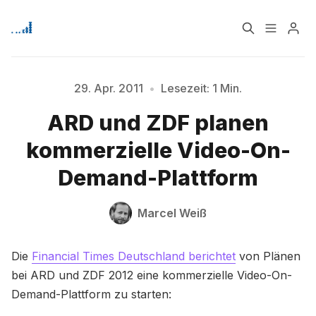
Home
Über
29. Apr. 2011
•
Lesezeit: 1 Min.
ARD und ZDF planen
Bitte geben Sie mindestens 3 Zeichen ein
Signup
kommerzielle Video-On-
Demand-Plattform
Marcel Weiß
Die
Financial Times Deutschland berichtet
von Plänen
bei ARD und ZDF 2012 eine kommerzielle Video-On-
Demand-Plattform zu starten: