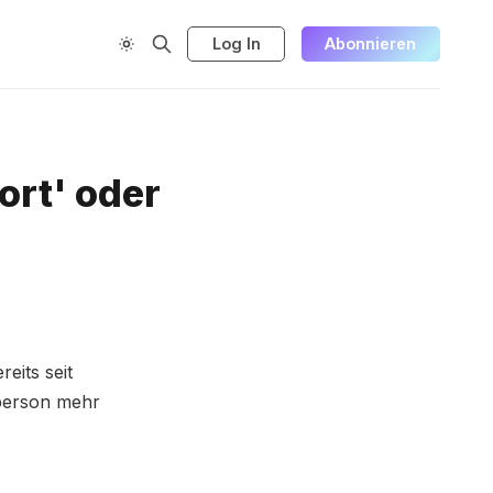
Log In
Abonnieren
ort' oder
eits seit
person mehr