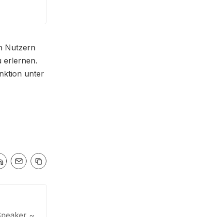
en Nutzern
u erlernen.
nktion unter
Speaker ~