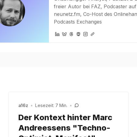
freier Autor bei FAZ, Podcaster auf
neunetz.fm, Co-Host des Onlinehan
Podcasts Exchanges
a16z
•
Lesezeit: 7 Min.
•
Der Kontext hinter Marc
Andreessens "Techno-