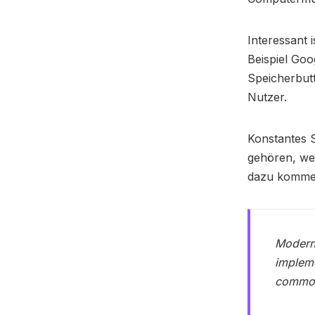
Interessant 
Beispiel Go
Speicherbutt
Nutzer.
Konstantes S
gehören, wei
dazu komme
Modern
impleme
common 