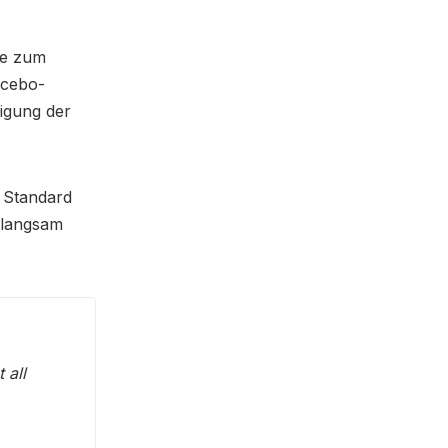
wie zum
acebo-
higung der
 Standard
h langsam
o
 all