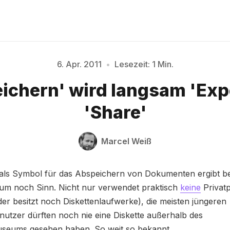
6. Apr. 2011
•
Lesezeit: 1 Min.
Bitte geben Sie mindestens 3 Zeichen ein
ichern' wird langsam 'Exp
'Share'
Marcel Weiß
 als Symbol für das Abspeichern von Dokumenten ergibt ber
um noch Sinn. Nicht nur verwendet praktisch
keine
Privat
der besitzt noch Diskettenlaufwerke), die meisten jüngeren
utzer dürften noch nie eine Diskette außerhalb des
eums gesehen haben. So weit so bekannt.