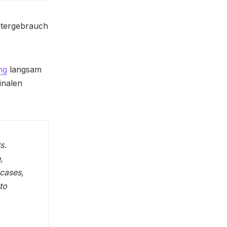
utergebrauch
ng
langsam
inalen
s.
,
 cases,
to