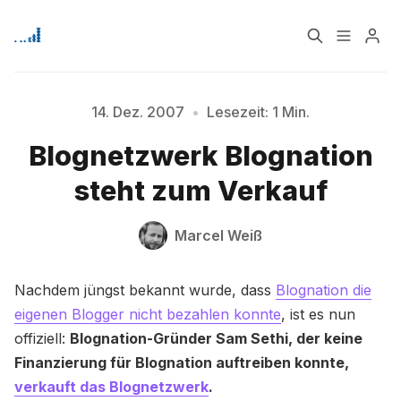
Home
Über
14. Dez. 2007
•
Lesezeit: 1 Min.
Blognetzwerk Blognation
Bitte geben Sie mindestens 3 Zeichen ein
Signup
steht zum Verkauf
Marcel Weiß
Nachdem jüngst bekannt wurde, dass
Blognation die
eigenen Blogger nicht bezahlen konnte
, ist es nun
offiziell:
Blognation-Gründer Sam Sethi, der keine
Finanzierung für Blognation auftreiben konnte,
verkauft das Blognetzwerk
.