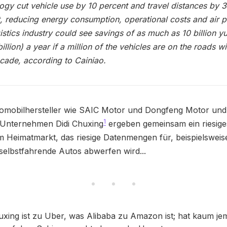
ogy cut vehicle use by 10 percent and travel distances by 
, reducing energy consumption, operational costs and air po
istics industry could see savings of as much as 10 billion y
illion) a year if a million of the vehicles are on the roads wi
cade, according to Cainiao.
tomobilhersteller wie SAIC Motor und Dongfeng Motor und
1
-Unternehmen Didi Chuxing
ergeben gemeinsam ein riesig
m Heimatmarkt, das riesige Datenmengen für, beispielswei
 selbstfahrende Autos abwerfen wird...
uxing ist zu Uber, was Alibaba zu Amazon ist; hat kaum je