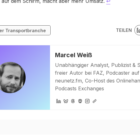
 auf dem Schirm, macht aber mehr Umsatz.
↩
TEILEN
er Transportbranche
Marcel Weiß
Unabhängiger Analyst, Publizist & 
freier Autor bei FAZ, Podcaster auf
neunetz.fm, Co-Host des Onlinehan
Podcasts Exchanges