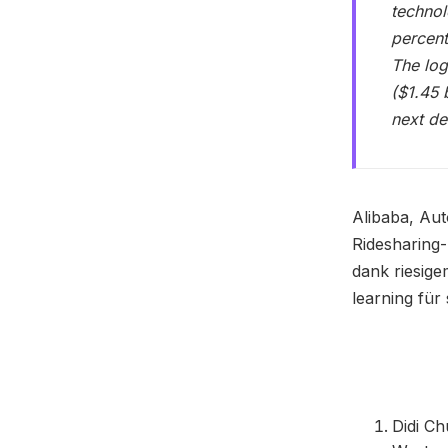
technol
percent
The log
($1.45 b
next de
Alibaba, Au
Ridesharing
dank riesige
learning für
Didi Ch