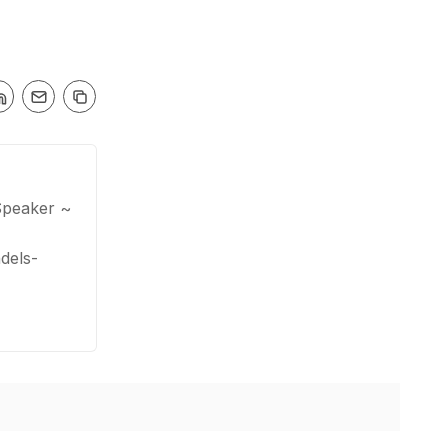
Speaker ~
dels-