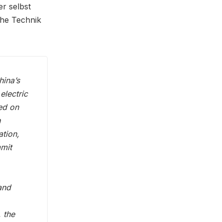
r selbst
che Technik
hina’s
electric
ed on
h
ation,
mmit
and
, the