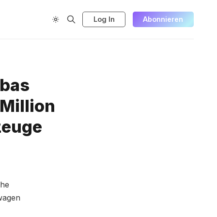
Log In
Abonnieren
abas
 Million
zeuge
che
rwagen