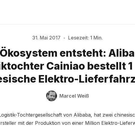
31. Mai 2017
•
Lesezeit: 1 Min.
Bitte geben Sie mindestens 3 Zeichen ein
 Ökosystem entsteht: Alib
ktochter Cainiao bestellt 1
esische Elektro-Lieferfahr
Marcel Weiß
 Logistik-Tochtergesellschaft von Alibaba, hat zwei chinesis
steller mit der Produktion von einer Million Elektro-Liefe