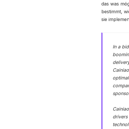
das was mögl
bestimmt, w
sie implemen
In a bi
booming
deliver
Cainiao
optimal
company
sponso
Cainiao
drivers
technol