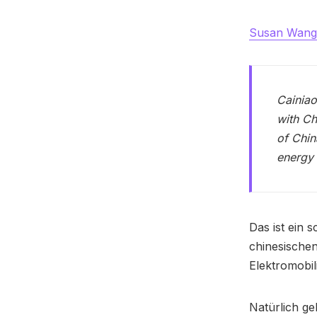
Susan Wang 
Cainiao
with C
of Chin
energy 
Das ist ein s
chinesischen
Elektromobil
Natürlich ge