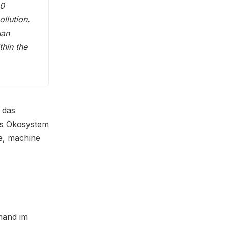
30
llution.
uan
thin the
 das
es Ökosystem
se, machine
mand im