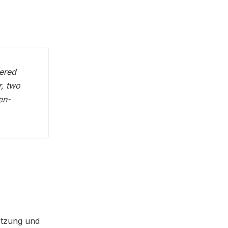
nered
, two
en-
etzung und