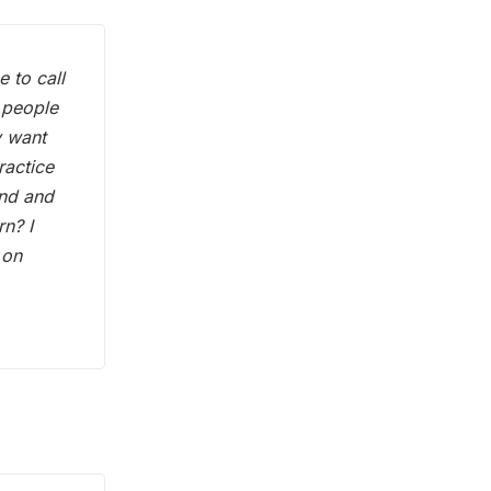
 to call
 people
y want
ractice
ind and
rn? I
 on