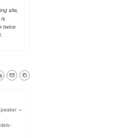
ng site,
 is
e twice
.
Speaker ~
dels-