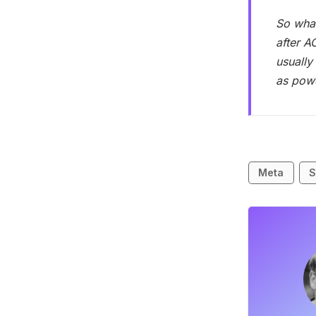
So what
after A
usually
as powe
Meta
S