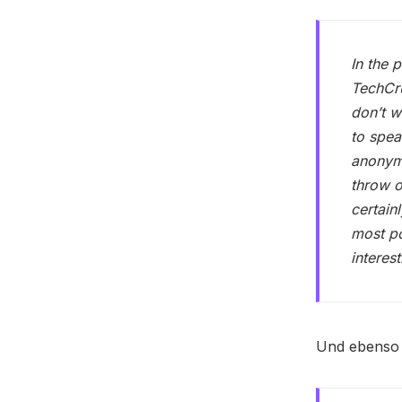
In the 
TechCr
don’t w
to spea
anonymi
throw o
certain
most po
interest
Und ebenso 