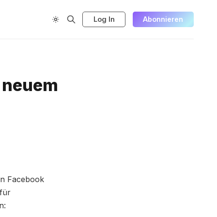
Log In
Abonnieren
s neuem
on Facebook
für
n: