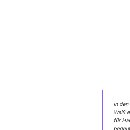
In den
Weiß e
für Ha
bedeut