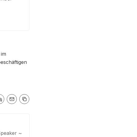
 im
beschäftigen
Speaker ~