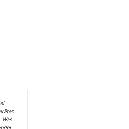
el
eräten
. Was
andel