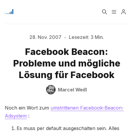
Home
Über
28. Nov. 2007
•
Lesezeit: 3 Min.
Facebook Beacon:
Signup
Probleme und mögliche
Lösung für Facebook
Bitte geben Sie mindestens 3 Zeichen ein
Marcel Weiß
Noch ein Wort zum
umstrittenen Facebook-Beacon-
Adsystem
:
Es muss per default ausgeschalten sein. Alles