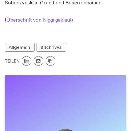
Soboczynski in Grund und Boden schämen.
(
Überschrift von Niggi geklaut
)
Allgemein
Bitchrivva
TEILEN