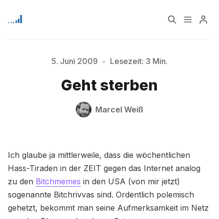
Home
Über
5. Juni 2009
•
Lesezeit: 3 Min.
Geht sterben
Signup
Marcel Weiß
Bitte geben Sie mindestens 3 Zeichen ein
Ich glaube ja mittlerweile, dass die wöchentlichen
Hass-Tiraden in der ZEIT gegen das Internet analog
zu den
Bitchmemes
in den USA (von mir jetzt)
sogenannte Bitchrivvas sind. Ordentlich polemisch
gehetzt, bekommt man seine Aufmerksamkeit im Netz