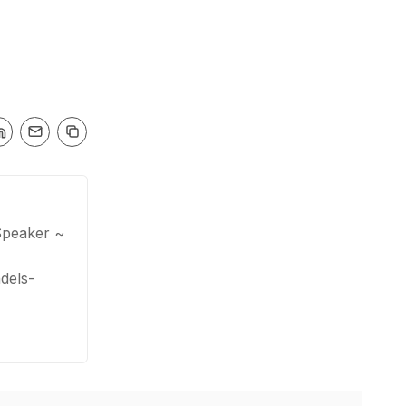
Speaker ~
dels-