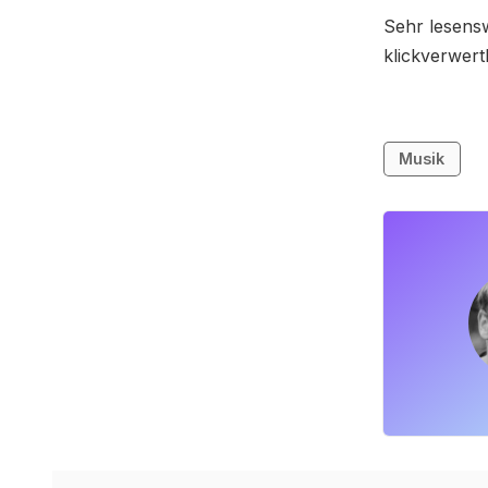
Sehr lesensw
klickverwertb
Musik