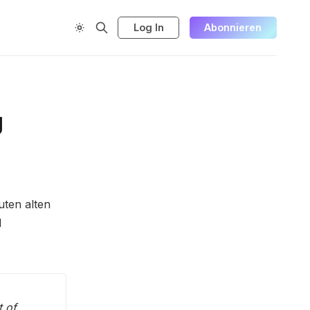
Log In
Abonnieren
g
uten alten
d
t of