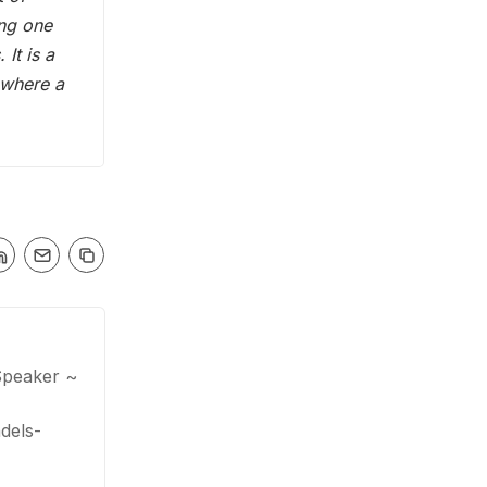
ing one
It is a
 where a
Speaker ~
dels-