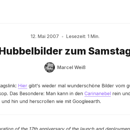
12. Mai 2007
•
Lesezeit: 1 Min.
Bitte geben Sie mindestens 3 Zeichen ein
Hubbelbilder zum Samsta
Marcel Weiß
agslink:
Hier
gibt's wieder mal wunderschöne Bilder vom g
kop. Das Besondere: Man kann in den
Carinanebel
rein un
und hin und herscrollen wie mit Googleearth.
bration of the 17th anniversary of the launch and deploymen