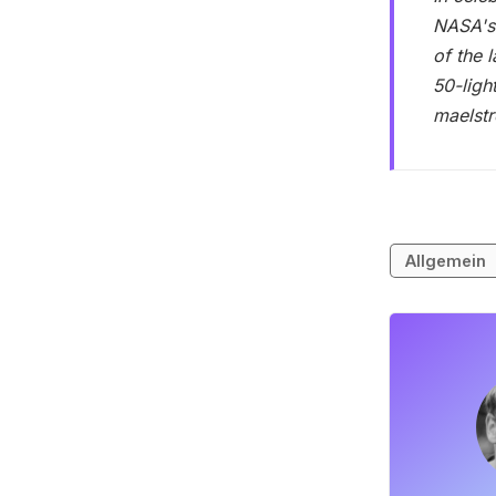
NASA's 
of the 
50-ligh
maelstr
Allgemein