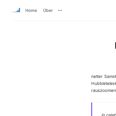
Home
Über
netter Samst
Hubbleteles
rauszoomen 
In cele