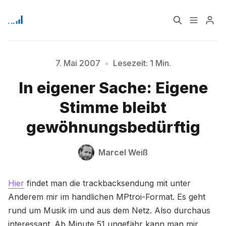
Home
Über
7. Mai 2007
•
Lesezeit: 1 Min.
In eigener Sache: Eigene
Bitte geben Sie mindestens 3 Zeichen ein
Signup
Stimme bleibt
gewöhnungsbedürftig
Marcel Weiß
Hier
findet man die trackbacksendung mit unter
Anderem mir im handlichen MPtroi-Format. Es geht
rund um Musik im und aus dem Netz. Also durchaus
interessant. Ab Minute 51 ungefähr kann man mir