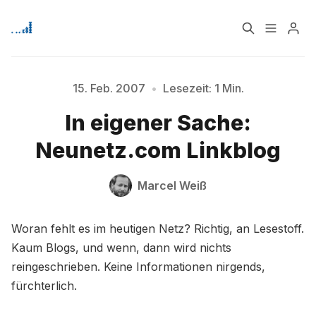
Home
Über
15. Feb. 2007
•
Lesezeit: 1 Min.
Bitte geben Sie mindestens 3 Zeichen ein
In eigener Sache:
Signup
Neunetz.com Linkblog
Marcel Weiß
Woran fehlt es im heutigen Netz? Richtig, an Lesestoff.
Kaum Blogs, und wenn, dann wird nichts
reingeschrieben. Keine Informationen nirgends,
fürchterlich.