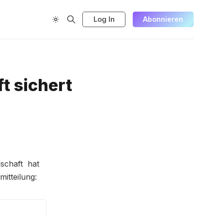
Log In
Abonnieren
ft sichert
lschaft hat
itteilung: