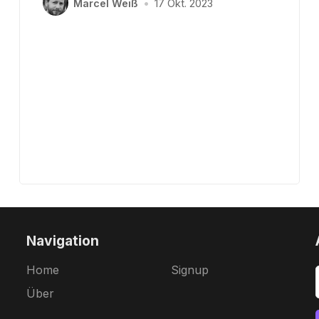
Marcel Weiß
•
17 Okt. 2023
Navigation
Home
Signup
Über