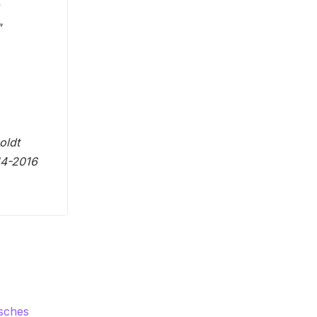
"
oldt
014-2016
tsches