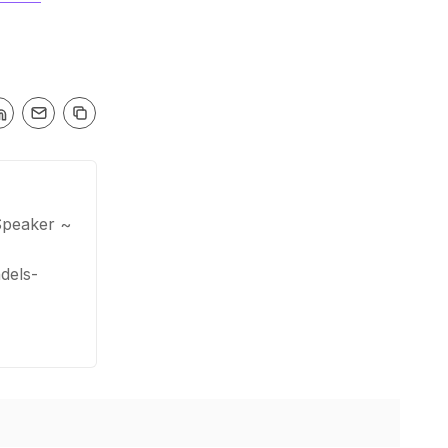
Speaker ~
dels-