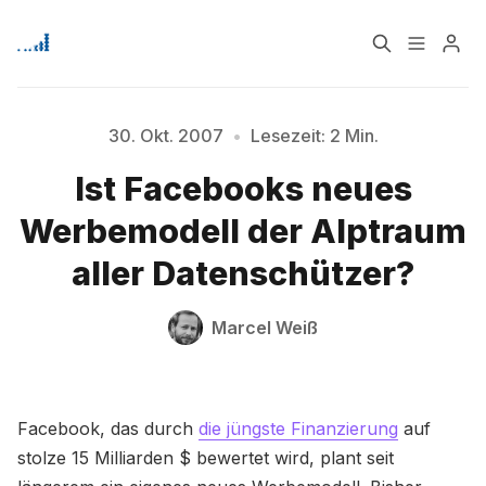
Home
Über
30. Okt. 2007
•
Lesezeit: 2 Min.
Ist Facebooks neues
Signup
Bitte geben Sie mindestens 3 Zeichen ein
Werbemodell der Alptraum
aller Datenschützer?
Marcel Weiß
Facebook, das durch
die jüngste Finanzierung
auf
stolze 15 Milliarden $ bewertet wird, plant seit