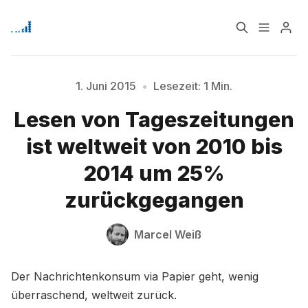
Home
Über
1. Juni 2015
•
Lesezeit: 1 Min.
Lesen von Tageszeitungen
Bitte geben Sie mindestens 3 Zeichen ein
Signup
ist weltweit von 2010 bis
2014 um 25%
zurückgegangen
Marcel Weiß
Der Nachrichtenkonsum via Papier geht, wenig
überraschend, weltweit zurück.