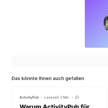
Das könnte Ihnen auch gefallen
ActivityPub
•
Lesezeit: 3 Min.
•
Warum ActivityPub für