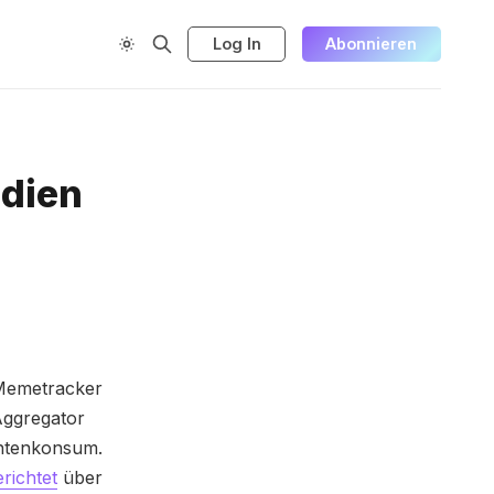
Log In
Abonnieren
dien
Memetracker
Aggregator
chtenkonsum.
richtet
über