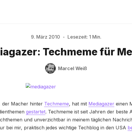
9. März 2010
•
Lesezeit: 1 Min.
Bitte geben Sie mindestens 3 Zeichen ein
iagazer: Techmeme für Me
Marcel Weiß
, der Macher hinter
Techmeme
, hat mit
Mediagazer
einen 
dienthemen
gestartet
. Techmeme ist seit Jahren der beste 
chthemen und unverzichtbar in meinem täglichen Nachri
ur bei mir, praktisch jedes wichtige Techblog in den USA
be