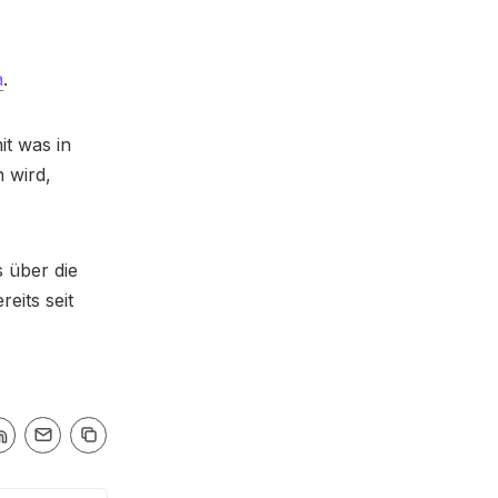
a
.
it was in
 wird,
s über die
eits seit