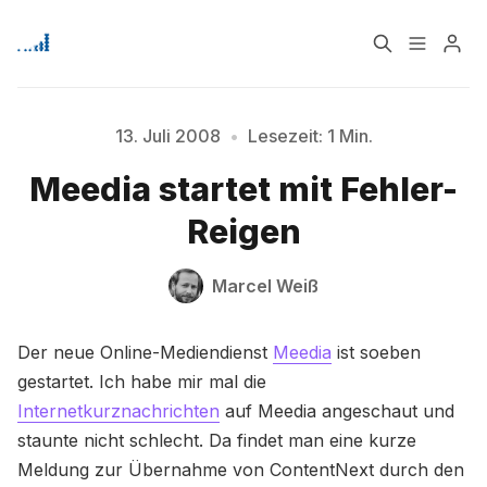
Home
Über
13. Juli 2008
•
Lesezeit: 1 Min.
Meedia startet mit Fehler-
Bitte geben Sie mindestens 3 Zeichen ein
Signup
Reigen
Marcel Weiß
Der neue Online-Mediendienst
Meedia
ist soeben
gestartet. Ich habe mir mal die
Internetkurznachrichten
auf Meedia angeschaut und
staunte nicht schlecht. Da findet man eine kurze
Meldung zur Übernahme von ContentNext durch den