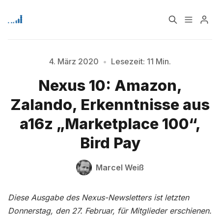
Home
Über
4. März 2020
•
Lesezeit: 11 Min.
Nexus 10: Amazon,
Signup
Zalando, Erkenntnisse aus
a16z „Marketplace 100“,
Bird Pay
Marcel Weiß
Diese Ausgabe des Nexus-Newsletters ist letzten
Donnerstag, den 27. Februar, für Mitglieder erschienen.
Bitte geben Sie mindestens 3 Zeichen ein