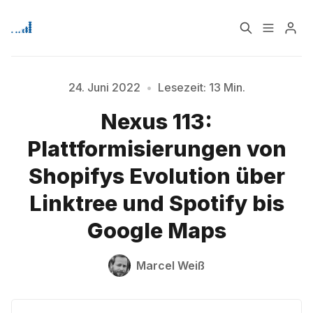
Home
Über
24. Juni 2022
•
Lesezeit: 13 Min.
Bitte geben Sie mindestens 3 Zeichen ein
Nexus 113:
Signup
Plattformisierungen von
Shopifys Evolution über
Linktree und Spotify bis
Google Maps
Marcel Weiß