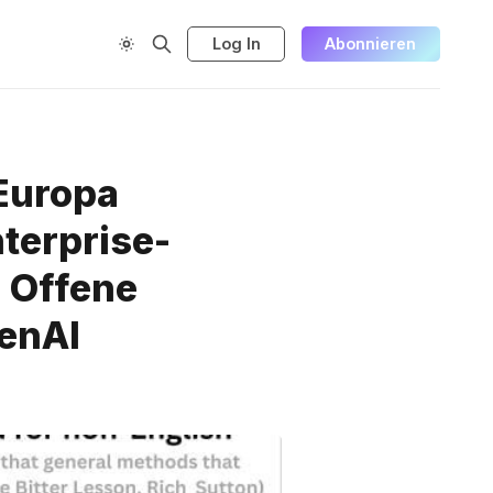
Log In
Abonnieren
Europa
terprise-
, Offene
enAI