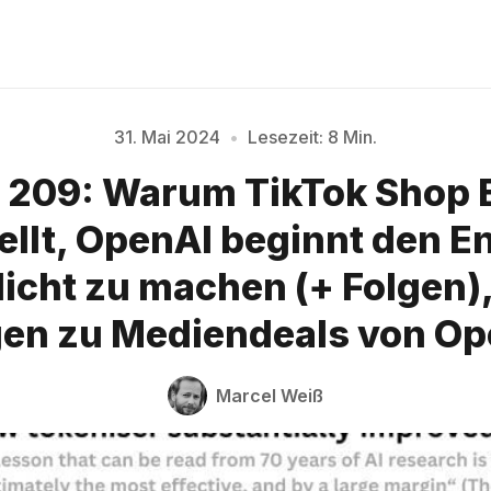
31. Mai 2024
•
Lesezeit: 8 Min.
Bitte geben Sie mindestens 3 Zeichen ein
 209: Warum TikTok Shop 
ellt, OpenAI beginnt den En
icht zu machen (+ Folgen)
gen zu Mediendeals von Op
Marcel Weiß