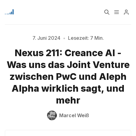
Home
Über
7. Juni 2024
•
Lesezeit: 7 Min.
Bitte geben Sie mindestens 3 Zeichen ein
Nexus 211: Creance AI -
Signup
Was uns das Joint Venture
zwischen PwC und Aleph
Alpha wirklich sagt, und
mehr
Marcel Weiß