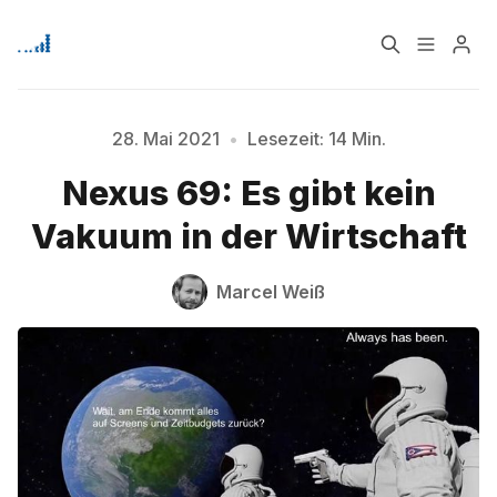
Home
Über
28. Mai 2021
•
Lesezeit: 14 Min.
Bitte geben Sie mindestens 3 Zeichen ein
Nexus 69: Es gibt kein
Signup
Vakuum in der Wirtschaft
Marcel Weiß