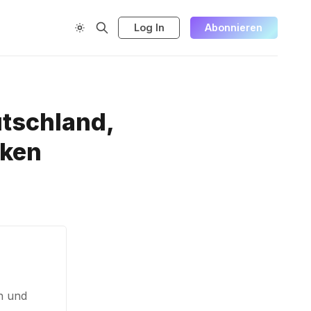
Log In
Abonnieren
utschland,
iken
en und