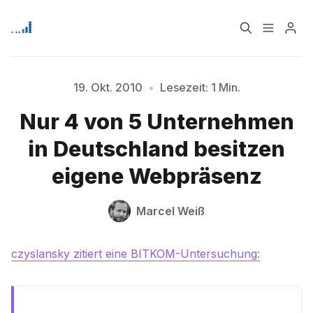
Home
Über
19. Okt. 2010
•
Lesezeit: 1 Min.
Bitte geben Sie mindestens 3 Zeichen ein
Nur 4 von 5 Unternehmen
Signup
in Deutschland besitzen
eigene Webpräsenz
Marcel Weiß
czyslansky zitiert eine BITKOM-Untersuchung: