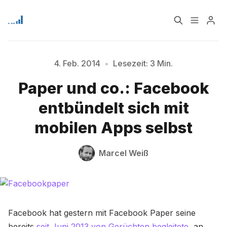
Home
Über
4. Feb. 2014
•
Lesezeit: 3 Min.
Paper und co.: Facebook
Signup
entbündelt sich mit
mobilen Apps selbst
Bitte geben Sie mindestens 3 Zeichen ein
Marcel Weiß
Facebook hat gestern mit Facebook Paper seine
bereits
seit Juni 2013 von Gerüchten begleitete
, an