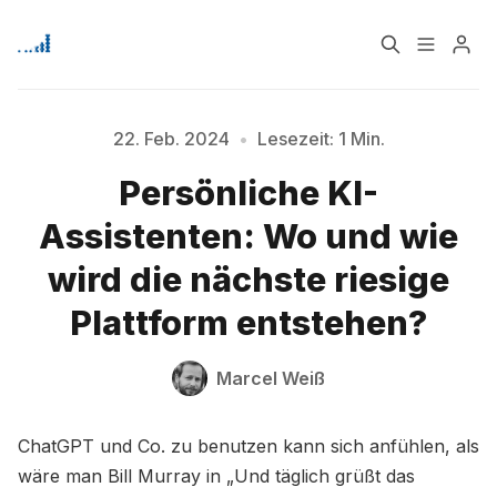
Home
Über
22. Feb. 2024
•
Lesezeit: 1 Min.
Bitte geben Sie mindestens 3 Zeichen ein
Persönliche KI-
Signup
Assistenten: Wo und wie
wird die nächste riesige
Plattform entstehen?
Marcel Weiß
ChatGPT und Co. zu benutzen kann sich anfühlen, als
wäre man Bill Murray in „Und täglich grüßt das