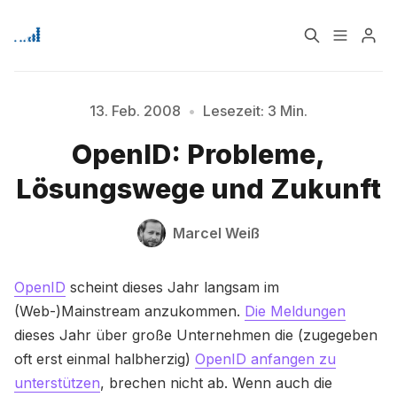
Home
Über
13. Feb. 2008
•
Lesezeit: 3 Min.
OpenID: Probleme,
Signup
Lösungswege und Zukunft
Bitte geben Sie mindestens 3 Zeichen ein
Marcel Weiß
OpenID
scheint dieses Jahr langsam im
(Web-)Mainstream anzukommen.
Die Meldungen
dieses Jahr über große Unternehmen die (zugegeben
oft erst einmal halbherzig)
OpenID anfangen zu
unterstützen
, brechen nicht ab. Wenn auch die