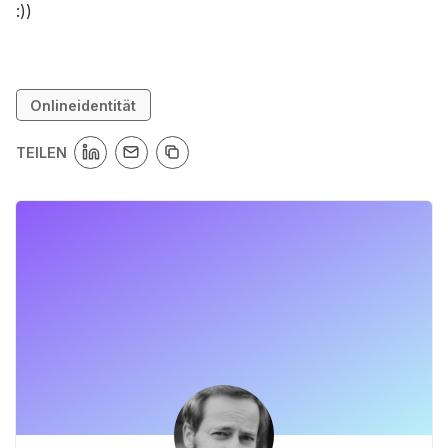
:))
Onlineidentität
TEILEN