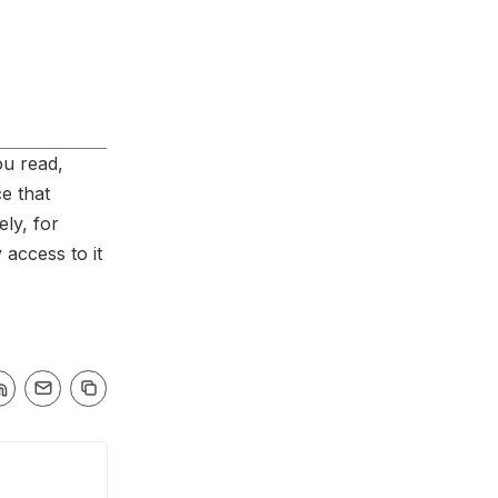
ou read,
e that
ely, for
 access to it