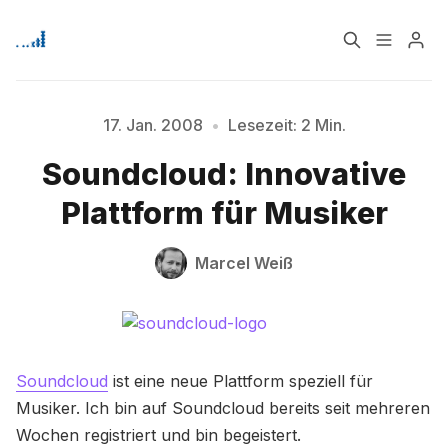
Home
Über
17. Jan. 2008
•
Lesezeit: 2 Min.
Soundcloud: Innovative
Bitte geben Sie mindestens 3 Zeichen ein
Signup
Plattform für Musiker
Marcel Weiß
Soundcloud
ist eine neue Plattform speziell für
Musiker. Ich bin auf Soundcloud bereits seit mehreren
Wochen registriert und bin begeistert.