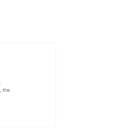
k
, the