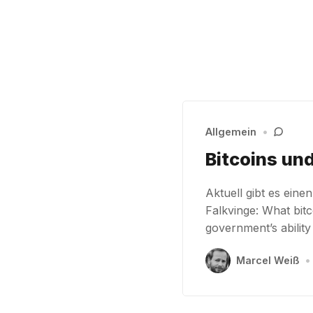
Allgemein
•
Bitcoins un
Aktuell gibt es ein
Falkvinge: What bitc
government’s ability
Marcel Weiß
•