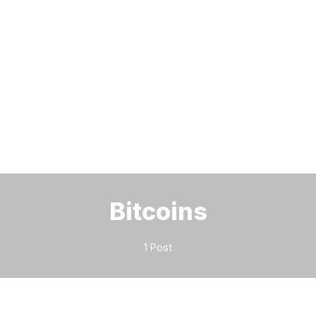
Bitte geben Sie mindestens 3 Zeichen ein
Bitcoins
1 Post