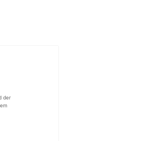
d der
nem