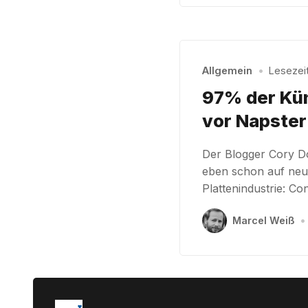
Allgemein
•
Lesezeit:
97% der Kün
vor Napster
Der Blogger Cory Do
eben schon auf neun
Plattenindustrie: Co
Marcel Weiß
•