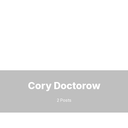
Bitte geben Sie mindestens 3 Zeichen ein
Cory Doctorow
2 Posts