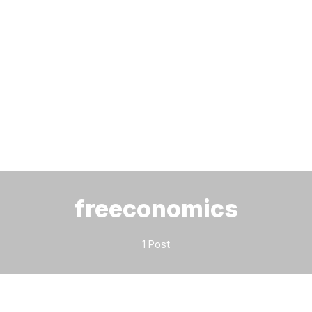
Bitte geben Sie mindestens 3 Zeichen ein
freeconomics
1 Post