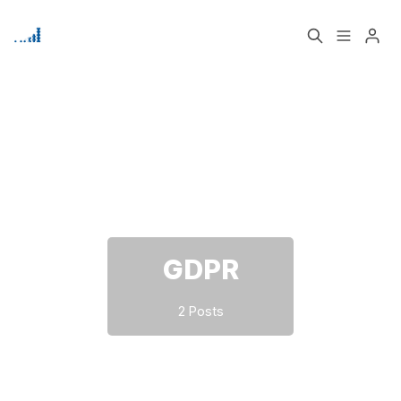
Home
Über
Bitte geben Sie mindestens 3 Zeichen ein
Signup
GDPR
2 Posts