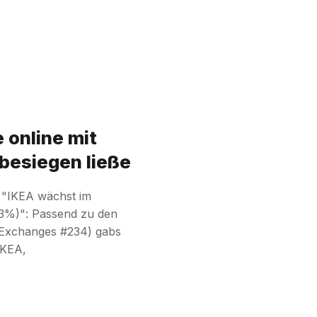
 online mit
besiegen ließe
 "IKEA wächst im
43%)": Passend zu den
(Exchanges #234) gabs
IKEA,