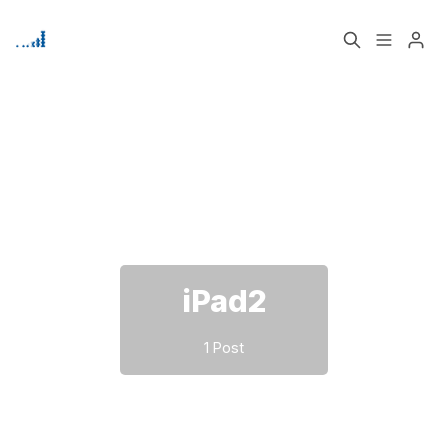
Home
Über
Bitte geben Sie mindestens 3 Zeichen ein
Signup
iPad2
1 Post