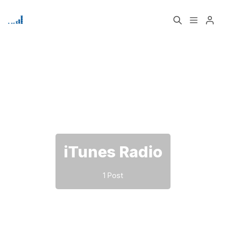
Home
Über
Bitte geben Sie mindestens 3 Zeichen ein
Signup
iTunes Radio
1 Post