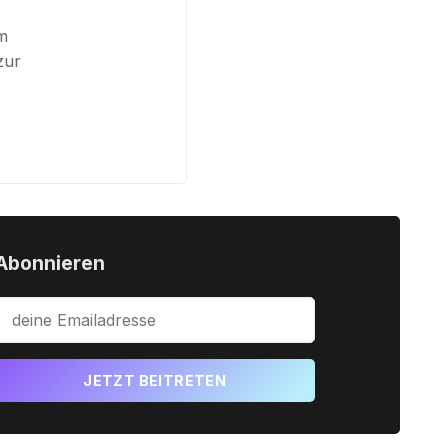
am
zur
Abonnieren
JETZT BEITRETEN