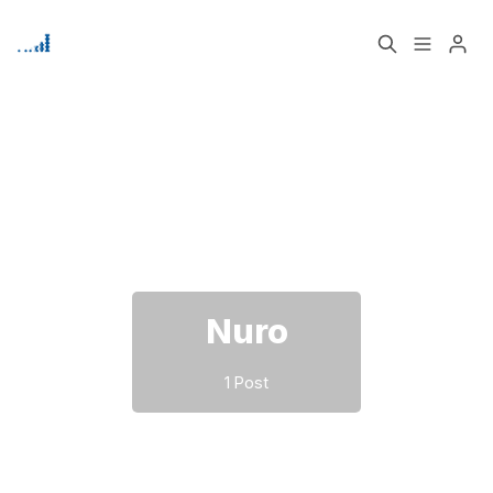
Home
Über
Bitte geben Sie mindestens 3 Zeichen ein
Signup
Nuro
1 Post