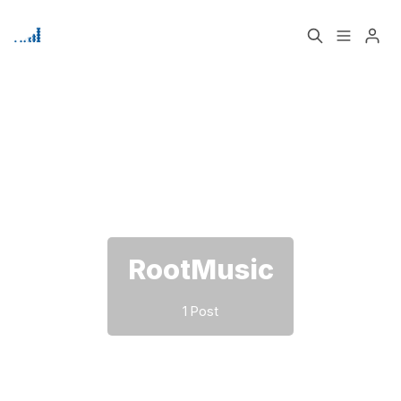
Home
Über
Bitte geben Sie mindestens 3 Zeichen ein
Signup
RootMusic
1 Post