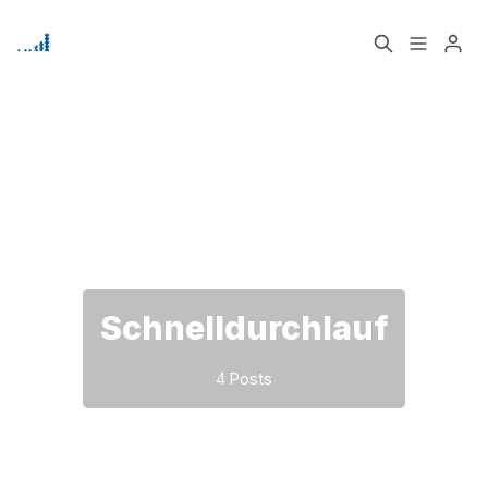
Home
Über
Bitte geben Sie mindestens 3 Zeichen ein
Signup
Schnelldurchlauf
4 Posts