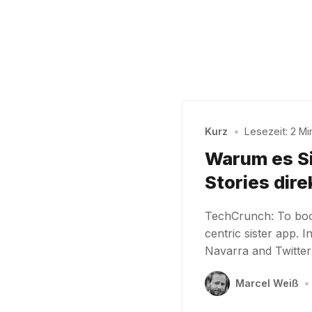
Kurz
•
Lesezeit: 2 Mi
Warum es Si
Stories dire
TechCrunch: To boos
centric sister app. 
Navarra and Twitte
Marcel Weiß
•