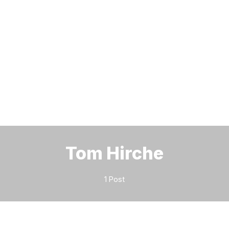
Bitte geben Sie mindestens 3 Zeichen ein
Tom Hirche
1 Post