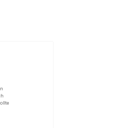
en
ch
ollte