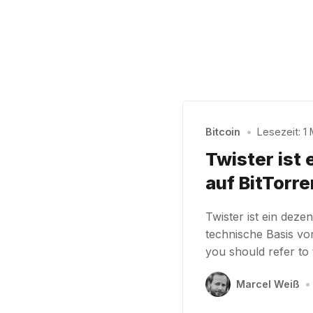
Bitcoin
•
Lesezeit: 1 
Twister ist 
auf BitTorr
Twister ist ein dez
technische Basis vo
you should refer to 
Marcel Weiß
•