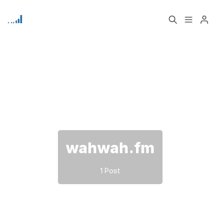
Home
Über
Bitte geben Sie mindestens 3 Zeichen ein
Signup
wahwah.fm
1 Post