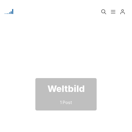
Home
Über
Bitte geben Sie mindestens 3 Zeichen ein
Signup
Weltbild
1 Post