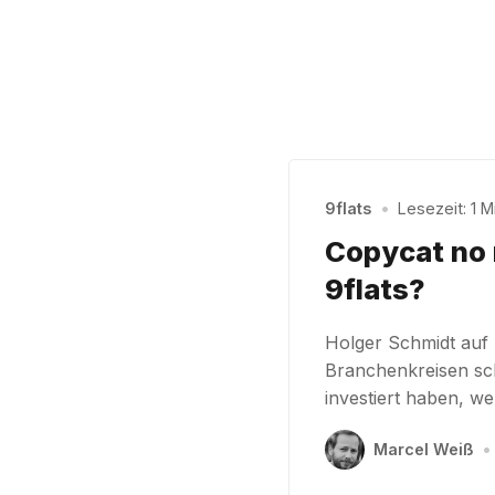
9flats
•
Lesezeit: 1 M
Copycat no 
9flats?
Holger Schmidt auf
Branchenkreisen sc
investiert haben, w
Marcel Weiß
•