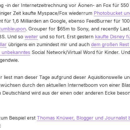
 -in der Internetzeitrechnung vor Äonen- an Fox für 550 
einiger Zeit kaufte Myspace/Fox wiederrum
Photobucket und
 für 1,6 Milliarden an Google, ebenso FeedBurner für 100 
stumbleupon
. Grouper for $65m to Sony, and recently Last
BS. Und so
weiter
und so fort. Erst gestern
kaufte Disney f
llar
übrigens ein zumindest mir und auch
dem großen Rest
 unbekanntes
Social Network/Virtual Word für Kinder. Und
rgendwie.
 liest man dieser Tage aufgrund dieser Aquisitionswelle u
wüchsen durch den aktuellen Internetboom von einer Blas
n Deutschland wird aus der einen oder anderen Ecke beson
 zum Beispiel erst
Thomas Knüwer, Blogger und Journalist 
: