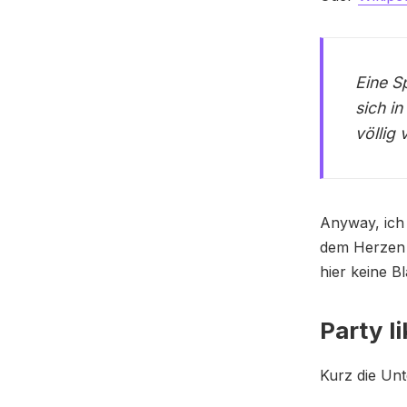
Eine S
sich i
völlig
Anyway, ich 
dem Herzen l
hier keine B
Party l
Kurz die Unt