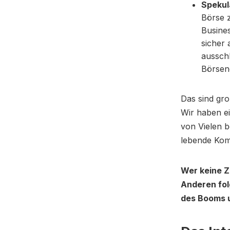
Spekul
Börse 
Busines
sicher 
ausschl
Börsenc
Das sind gr
Wir haben ei
von Vielen 
lebende Komm
Wer keine Ze
Anderen fol
des Booms 