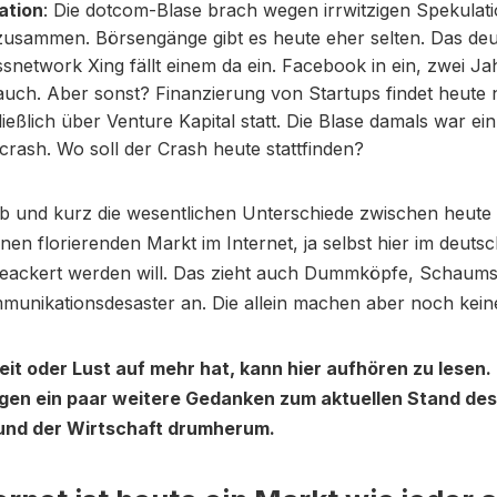
ation
: Die dotcom-Blase brach wegen irrwitzigen Spekulat
zusammen. Börsengänge gibt es heute eher selten. Das de
snetwork Xing fällt einem da ein. Facebook in ein, zwei J
auch. Aber sonst? Finanzierung von Startups findet heute
ießlich über Venture Kapital statt. Die Blase damals war ein
rash. Wo soll der Crash heute stattfinden?
ob und kurz die wesentlichen Unterschiede zwischen heute
nen florierenden Markt im Internet, ja selbst hier im deutsc
beackert werden will. Das zieht auch Dummköpfe, Schaum
unikationsdesaster an. Die allein machen aber noch keine
it oder Lust auf mehr hat, kann hier aufhören zu lesen. 
gen ein paar weitere Gedanken zum aktuellen Stand des 
und der Wirtschaft drumherum.