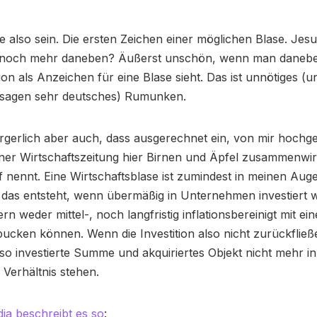
ie also sein. Die ersten Zeichen einer möglichen Blase. Jesu
s noch mehr daneben? Äußerst unschön, wenn man danebe
n als Anzeichen für eine Blase sieht. Das ist unnötiges (
 sagen sehr deutsches) Rumunken.
gerlich aber auch, dass ausgerechnet ein, von mir hochge
iner Wirtschaftszeitung hier Birnen und Äpfel zusammenwir
f nennt. Eine Wirtschaftsblase ist zumindest in meinen Au
das entsteht, wenn übermäßig in Unternehmen investiert wi
n weder mittel-, noch langfristig inflationsbereinigt mit e
ucken können. Wenn die Investition also nicht zurückfließ
so investierte Summe und akquiriertes Objekt nicht mehr i
 Verhältnis stehen.
dia beschreibt es so
: