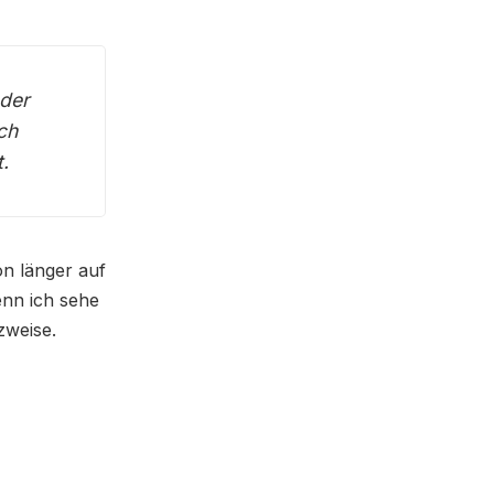
 der
ch
.
on länger auf
enn ich sehe
zweise.