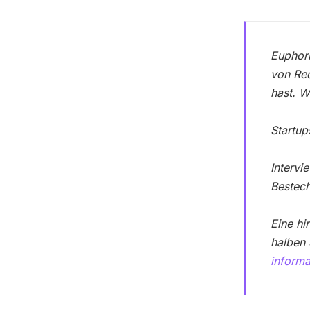
Euphori
von Red
hast. W
Startup
Interv
Bestech
Eine hi
halben 
informa