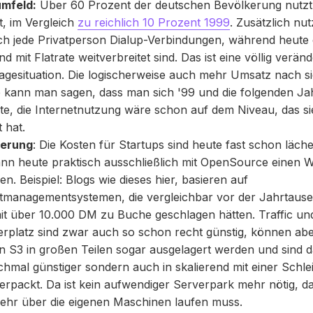
mfeld:
Über 60 Prozent der deutschen Bevölkerung nutzt
t, im Vergleich
zu reichlich 10 Prozent 1999
. Zusätzlich nu
sch jede Privatperson Dialup-Verbindungen, während heute
nd mit Flatrate weitverbreitet sind. Das ist eine völlig verän
gesituation. Die logischerweise auch mehr Umsatz nach si
 kann man sagen, dass man sich '99 und die folgenden Ja
te, die Internetnutzung wäre schon auf dem Niveau, das si
t hat.
ierung
: Die Kosten für Startups sind heute fast schon läche
nn heute praktisch ausschließlich mit OpenSource einen W
en. Beispiel: Blogs wie dieses hier, basieren auf
tmanagementsystemen, die vergleichbar vor der Jahrtau
it über 10.000 DM zu Buche geschlagen hätten. Traffic un
rplatz sind zwar auch so schon recht günstig, können abe
 S3 in großen Teilen sogar ausgelagert werden und sind d
hmal günstiger sondern auch in skalierend mit einer Schle
erpackt. Da ist kein aufwendiger Serverpark mehr nötig, da
mehr über die eigenen Maschinen laufen muss.