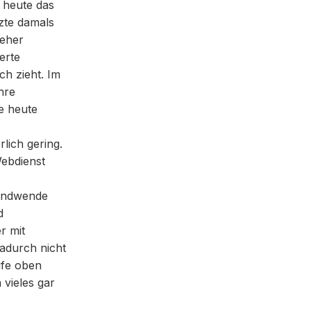
 heute das
tzte damals
 eher
derte
ch zieht. Im
hre
e heute
rlich gering.
ebdienst
sendwende
d
r mit
adurch nicht
ife oben
 vieles gar