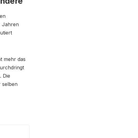
andere
nen
r Jahren
utiert
ht mehr das
urchdringt
. Die
r selben