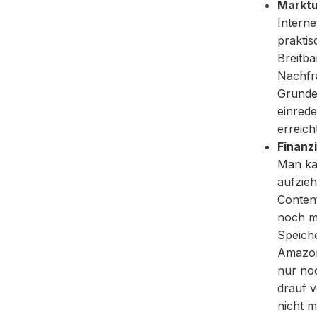
Marktu
Interne
prakti
Breitba
Nachfra
Grunde
einrede
erreich
Finanz
Man ka
aufzieh
Conten
noch m
Speiche
Amazon
nur noc
drauf v
nicht 