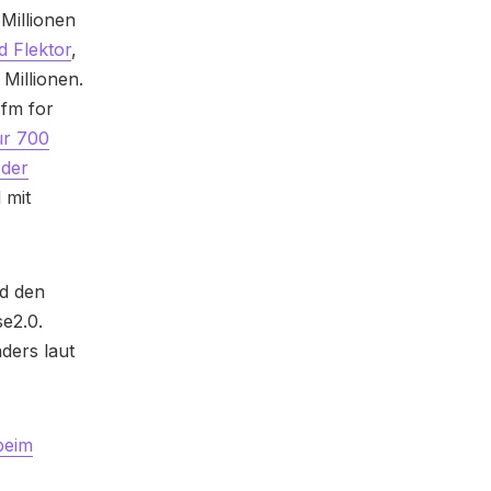
Millionen
 Flektor
,
Millionen.
.fm for
ür 700
 der
 mit
nd den
e2.0.
ders laut
beim