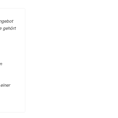
Angebot
e gehört
n
 einer