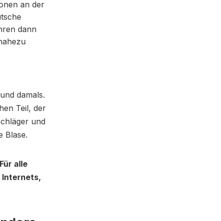
ionen an der
utsche
ahren dann
 nahezu
 und damals.
hen Teil, der
schläger und
 Blase.
Für alle
Internets,