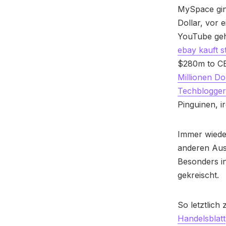
MySpace ging
Dollar, vor 
YouTube geht
ebay kauft 
$280m to C
Millionen Do
Techblogger
Pinguinen, i
Immer wieder
anderen Aus
Besonders i
gekreischt.
So letztlich
Handelsblatt