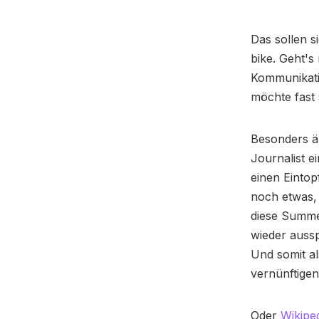
Das sollen s
bike. Geht'
Kommunikatio
möchte fast
Besonders är
Journalist e
einen Eintop
noch etwas, 
diese Summer
wieder aussp
Und somit al
vernünftigen
Oder
Wikipe