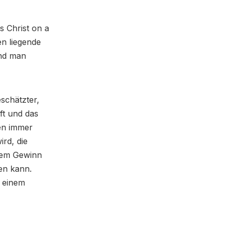
s Christ on a
n liegende
und man
schätzter,
ft und das
gen immer
rd, die
inem Gewinn
en kann.
n einem